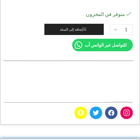
متوفر في المخزون
إضافة إلى السلة
للتواصل عبر الواتس أب
Categories
المتجر
المعينات البصرية
عدسات عمى الالوان
عدسات لاصقة
Tags
اختبار عمى الالوان
عدسات عمي الالوان
علاج عمى الالوان
عمى الالوان اختبار
فحص عمى الالوان